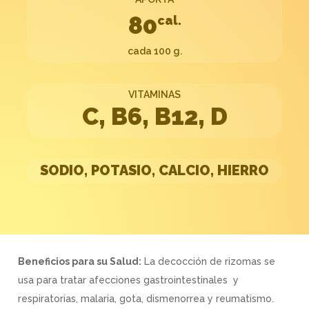
80
cal.
cada 100 g.
VITAMINAS
C, B6, B12, D
SODIO, POTASIO, CALCIO, HIERRO
Beneficios para su Salud:
La decocción de rizomas se
usa para tratar afecciones gastrointestinales ​ y
respiratorias, malaria, gota, dismenorrea y reumatismo.​